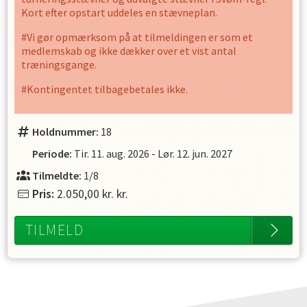
Kort efter opstart uddeles en stævneplan.
#Vi gør opmærksom på at tilmeldingen er som et
medlemskab og ikke dækker over et vist antal
træningsgange.
#Kontingentet tilbagebetales ikke.
Holdnummer:
18
Periode:
Tir. 11. aug. 2026
-
Lør. 12. jun. 2027
Tilmeldte:
1/8
Pris:
2.050,00 kr.
kr.
TILMELD