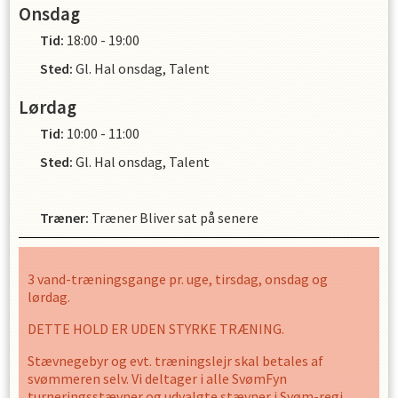
Onsdag
Tid:
18:00 - 19:00
Sted:
Gl. Hal onsdag, Talent
Lørdag
Tid:
10:00 - 11:00
Sted:
Gl. Hal onsdag, Talent
Træner
:
Træner Bliver sat på senere
3 vand-træningsgange pr. uge, tirsdag, onsdag og
lørdag.
DETTE HOLD ER UDEN STYRKE TRÆNING.
Stævnegebyr og evt. træningslejr skal betales af
svømmeren selv. Vi deltager i alle SvømFyn
turneringsstævner og udvalgte stævner i Svøm-regi.