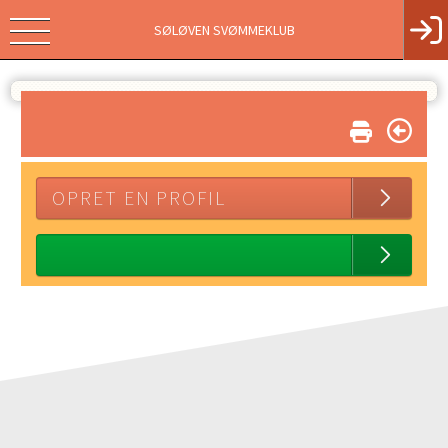
SØLØVEN SVØMMEKLUB
OPRET EN PROFIL