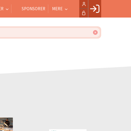
ER
SPONSORER
MERE
Facebook login
Husk mig
Glemt password
Opret profil
LOG IND