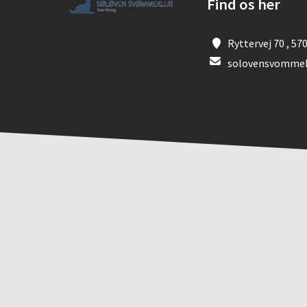
Find os her
Ryttervej 70 , 57
solovensvomme