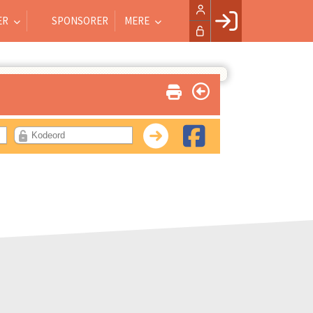
ER
SPONSORER
MERE
Facebook login
Husk mig
Glemt password
Opret profil
LOG IND